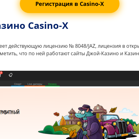
Регистрация в Casino-X
зино Casino-X
еет действующую лицензию № 8048/JAZ, лицензия в откр
аметить, что по ней работают сайты Джой-Казино и Каз