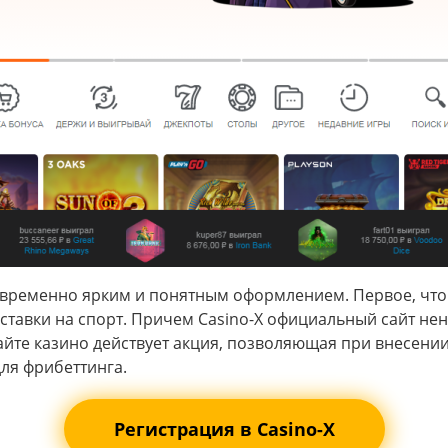
овременно ярким и понятным оформлением. Первое, что бр
ть ставки на спорт. Причем Casino-X официальный сайт 
айте казино действует акция, позволяющая при внесении
ля фрибеттинга.
Регистрация в Casino-X