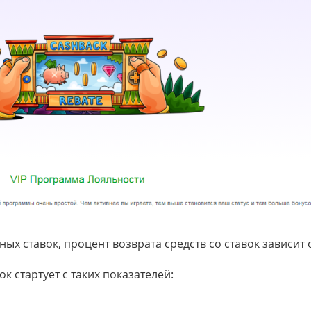
х ставок, процент возврата средств со ставок зависит о
к стартует с таких показателей: