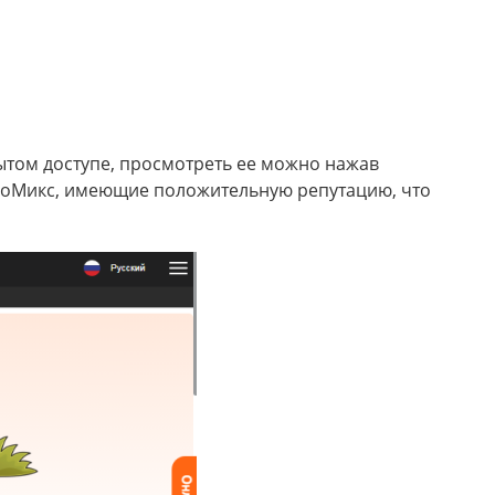
ытом доступе, просмотреть ее можно нажав
иноМикс, имеющие положительную репутацию, что