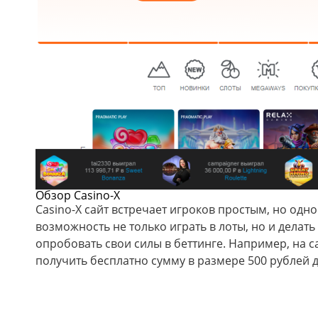
Обзор Casino-X
Casino-X сайт встречает игроков простым, но одн
возможность не только играть в лоты, но и дела
опробовать свои силы в беттинге. Например, на с
получить бесплатно сумму в размере 500 рублей д