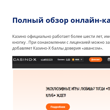
Полный обзор онлайн-ка
Казино официально работает более шести лет, им
кнопку . При ознакомлении с лицензией можно з
добавляет Казино-Х баллы доверия «авансом».