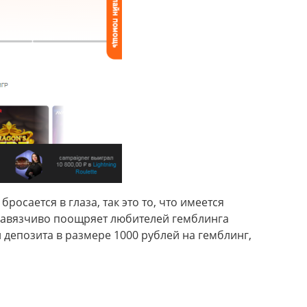
осается в глаза, так это то, что имеется
ненавязчиво поощряет любителей гемблинга
 депозита в размере 1000 рублей на гемблинг,