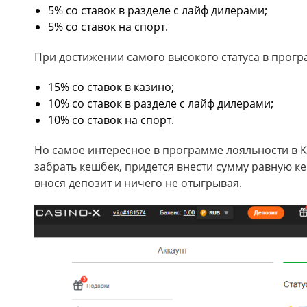
5% со ставок в разделе с лайф дилерами;
5% со ставок на спорт.
При достижении самого высокого статуса в прогр
15% со ставок в казино;
10% со ставок в разделе с лайф дилерами;
10% со ставок на спорт.
Но самое интересное в программе лояльности в К
забрать кешбек, придется внести сумму равную ке
внося депозит и ничего не отыгрывая.