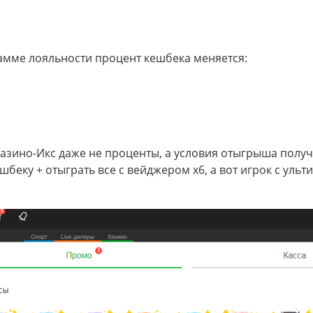
амме лояльности процент кешбека меняется:
азино-Икс даже не проценты, а условия отыгрыша получ
шбеку + отыграть все с вейджером х6, а вот игрок с уль