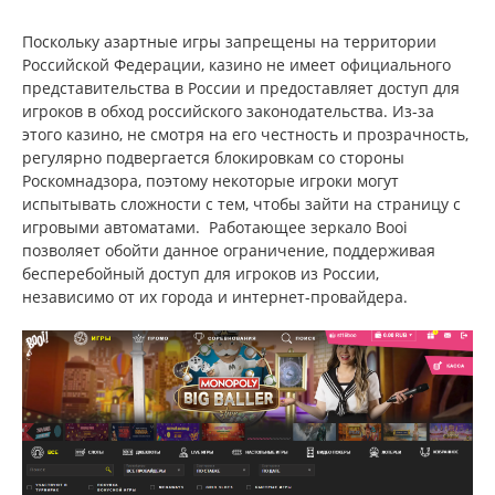
Поскольку азартные игры запрещены на территории
Российской Федерации, казино не имеет официального
Об
представительства в России и предоставляет доступ для
каз
игроков в обход российского законодательства. Из-за
этого казино, не смотря на его честность и прозрачность,
регулярно подвергается блокировкам со стороны
Бон
Роскомнадзора, поэтому некоторые игроки могут
ак
испытывать сложности с тем, чтобы зайти на страницу с
игровыми автоматами. Работающее зеркало Booi
Зер
позволяет обойти данное ограничение, поддерживая
каз
бесперебойный доступ для игроков из России,
независимо от их города и интернет-провайдера.
Регис
Бл
Ре
каз