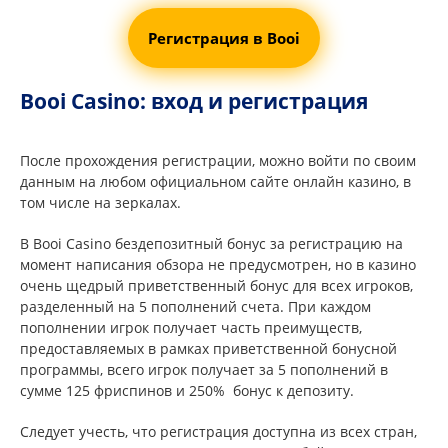
Бл
Регистрация в Booi
Ре
каз
Booi Casino: вход и регистрация
После прохождения регистрации, можно войти по своим
данным на любом официальном сайте онлайн казино, в
том числе на зеркалах.
В Booi Casino бездепозитный бонус за регистрацию на
момент написания обзора не предусмотрен, но в казино
очень щедрый приветственный бонус для всех игроков,
разделенный на 5 пополнений счета. При каждом
пополнении игрок получает часть преимуществ,
предоставляемых в рамках приветственной бонусной
программы, всего игрок получает за 5 пополнений в
сумме 125 фриспинов и 250% бонус к депозиту.
Следует учесть, что регистрация доступна из всех стран,