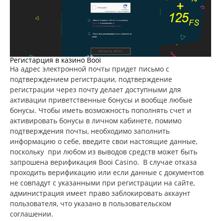
Регистарция в казино Booi
На адрес электронной почты придет письмо с
подтверждением регистрации, подтверждение
регистрации через почту делает доступными для
активации приветственные бонусы и вообще любые
бонусы. Чтобы иметь возможность пополнять счет и
активировать бонусы в личном кабинете, помимо
подтверждения почты, необходимо заполнить
информацию о себе, введите свои настоящие данные,
поскольку при любом из выводов средств может быть
запрошена верификация Booi Casino. В случае отказа
проходить верификацию или если данные с документов
не совпадут с указанными при регистрации на сайте,
администрация имеет право заблокировать аккаунт
пользователя, что указано в пользовательском
соглашении.