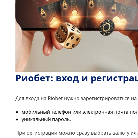
Риобет: вход и регистра
Для входа на Riobet
нужно зарегистрироваться на
мобильный телефон или электронная почта пол
уникальный пароль.
При регистрации можно сразу выбрать валюту или