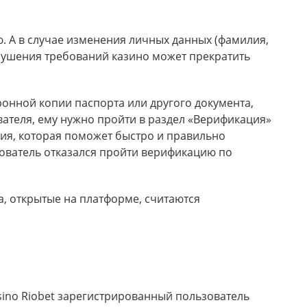
 А в случае изменения личных данных (фамилия,
арушения требований казино может прекратить
ронной копии паспорта или другого документа,
ателя, ему нужно пройти в раздел «Верификация»
ция, которая поможет быстро и правильно
ьзователь отказался пройти верификацию по
та, открытые на платформе, считаются
ino Riobet
зарегистрированный пользователь