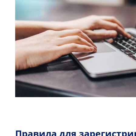
Правила для зарегистр