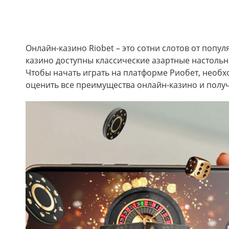
Онлайн-казино Riobet – это сотни слотов от поп
казино доступны классические азартные настоль
Чтобы начать играть на платформе Риобет, необх
оценить все преимущества онлайн-казино и получ