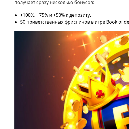
получает сразу несколько бонусов:
+100%, +75% и +50% к депозиту.
50 приветственных фриспинов в игре Book of de