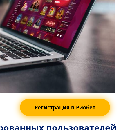
Регистрация в Риобет
ированных пользователей