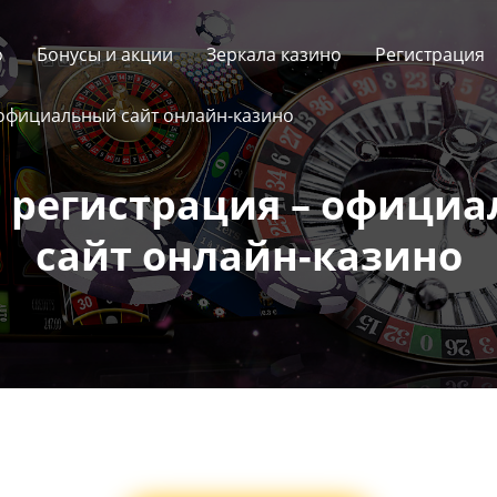
о
Бонусы и акции
Зеркала казино
Регистрация
 официальный сайт онлайн-казино
t регистрация – офици
сайт онлайн-казино