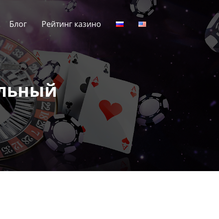
Блог
Рейтинг казино
альный